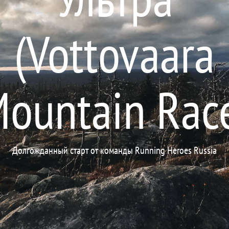
(Vottovaara
ountain Rac
Долгожданный старт от команды Running Heroes Russia