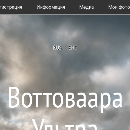
гистрация
Информация
Медиа
Мои фото
RUS
ENG
Воттоваара
Ультра