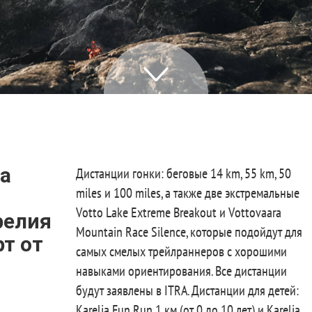
а
Дистанции гонки: беговые 14 km, 55 km, 50
miles и 100 miles, а также две экстремальные
Votto Lake Extreme Breakout и Vottovaara
релия
Mountain Race Silence, которые подойдут для
т от
самых смелых трейлраннеров с хорошими
навыками ориентирования. Все дистанции
будут заявлены в ITRA. Дистанции для детей:
Karelia Fun Run 1 км (от 0 до 10 лет) и Karelia